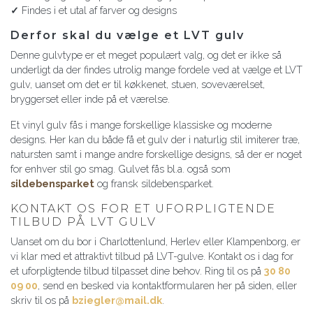
✓
Findes i et utal af farver og designs
Derfor skal du vælge et LVT gulv
Denne gulvtype er et meget populært valg, og det er ikke så
underligt da der findes utrolig mange fordele ved at vælge et LVT
gulv, uanset om det er til køkkenet, stuen, soveværelset,
bryggerset eller inde på et værelse.
Et vinyl gulv fås i mange forskellige klassiske og moderne
designs. Her kan du både få et gulv der i naturlig stil imiterer træ,
natursten samt i mange andre forskellige designs, så der er noget
for enhver stil go smag. Gulvet fås bl.a. også som
sildebensparket
og fransk sildebensparket.
KONTAKT OS FOR ET UFORPLIGTENDE
TILBUD PÅ LVT GULV
Uanset om du bor i Charlottenlund, Herlev eller Klampenborg, er
vi klar med et attraktivt tilbud på LVT-gulve. Kontakt os i dag for
et uforpligtende tilbud tilpasset dine behov. Ring til os på
30 80
09 00
, send en besked via kontaktformularen her på siden, eller
skriv til os på
bziegler@mail.dk
.