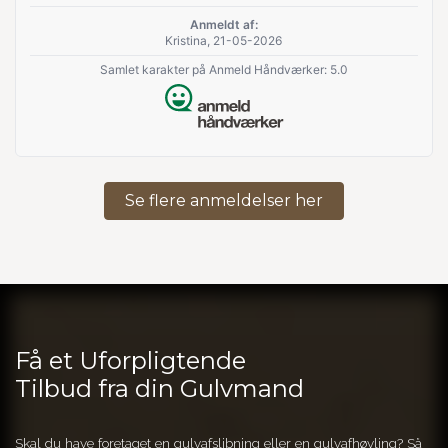
Anmeldt af:
Kristina, 21-05-2026
Samlet karakter på Anmeld Håndværker: 5.0
Se flere anmeldelser her
Få et Uforpligtende
Tilbud fra din Gulvmand
Skal du have foretaget en gulvafslibning eller en gulvafhøvling? Så