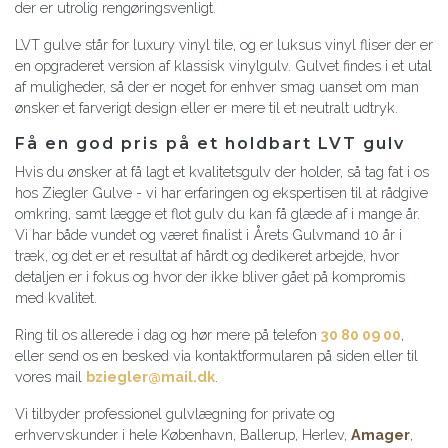
der er utrolig rengøringsvenligt.
LVT gulve står for luxury vinyl tile, og er luksus vinyl fliser der er
en opgraderet version af klassisk vinylgulv. Gulvet findes i et utal
af muligheder, så der er noget for enhver smag uanset om man
ønsker et farverigt design eller er mere til et neutralt udtryk.
Få en god pris på et holdbart LVT gulv
Hvis du ønsker at få lagt et kvalitetsgulv der holder, så tag fat i os
hos Ziegler Gulve - vi har erfaringen og ekspertisen til at rådgive
omkring, samt lægge et flot gulv du kan få glæde af i mange år.
Vi har både vundet og været finalist i Årets Gulvmand 10 år i
træk, og det er et resultat af hårdt og dedikeret arbejde, hvor
detaljen er i fokus og hvor der ikke bliver gået på kompromis
med kvalitet.
Ring til os allerede i dag og hør mere på telefon
30 80 09 00
,
eller send os en besked via kontaktformularen på siden eller til
vores mail
bziegler@mail.dk
.
Vi tilbyder professionel gulvlægning for private og
erhvervskunder i hele København, Ballerup, Herlev,
Amager
,