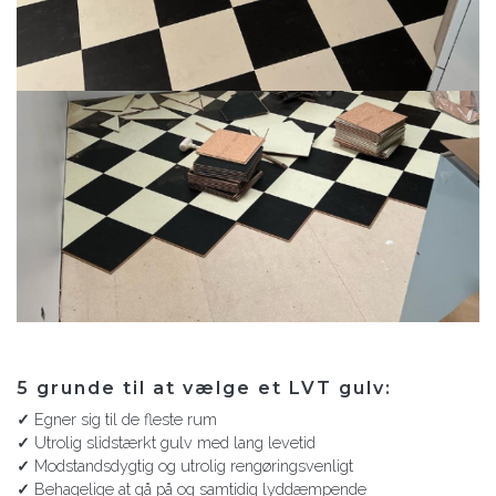
5 grunde til at vælge et LVT gulv:
✓
Egner sig til de fleste rum
✓
Utrolig slidstærkt gulv med lang levetid
✓
Modstandsdygtig og utrolig rengøringsvenligt
✓
Behagelige at gå på og samtidig lyddæmpende