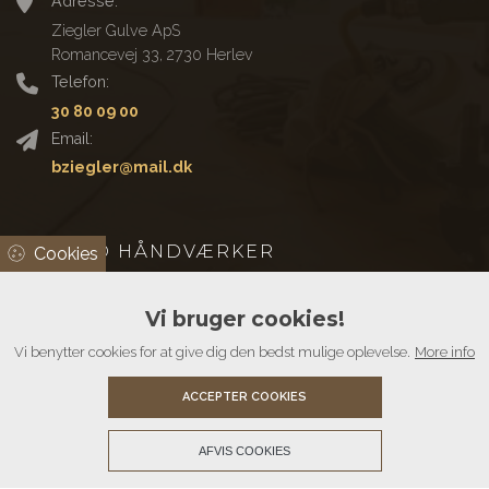
Adresse:
Ziegler Gulve ApS
Romancevej 33, 2730 Herlev
Telefon:
30 80 09 00
Email:
bziegler@mail.dk
ANMELD HÅNDVÆRKER
Cookies
Vi bruger cookies!
Vi benytter cookies for at give dig den bedst mulige oplevelse.
More info
ACCEPTER COOKIES
AFVIS COOKIES
Copyright © 2026 - Ziegler Gulve ApS
, CVR 36039124