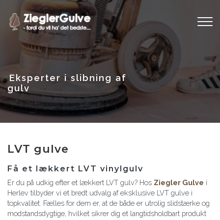
Gå
til
hovedindhold
LVT gulve
Få et lækkert LVT vinylgulv
Er du på udkig efter et lækkert LVT gulv? Hos
Ziegler Gulve
i
Herlev tilbyder vi et bredt udvalg af eksklusive LVT gulve i
topkvalitet. Fælles for dem er, at de både er utrolig slidstærke og
modstandsdygtige, hvilket sikrer dig et langtidsholdbart produkt