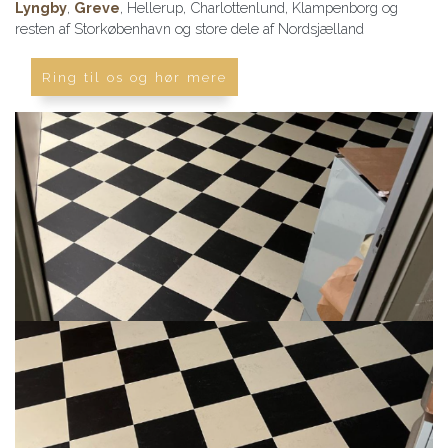
Lyngby
,
Greve
, Hellerup, Charlottenlund, Klampenborg og
resten af Storkøbenhavn og store dele af Nordsjælland
Ring til os og hør mere