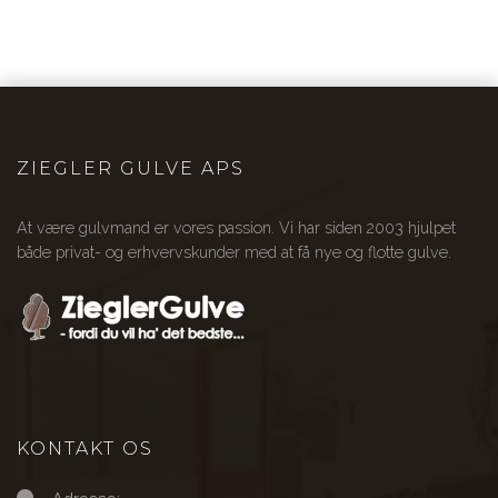
ZIEGLER GULVE APS
At være gulvmand er vores passion. Vi har siden 2003 hjulpet
både privat- og erhvervskunder med at få nye og flotte gulve.
KONTAKT OS