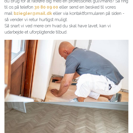
du brug for at rådføre dig med en professionel gulvmand? Så ring
til os på telefon
30 80 09 00
eller send en besked til vores
mail
bziegler@mail.dk
eller via kontaktformularen på siden -
så vender vi retur hurtigst muligt.
Så snart vi ved mere om hvad du skal have lavet, kan vi
udarbejde et uforpligtende tilbud.