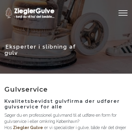
Gå
til
hovedindhold
Gulvservice
Kvalitetsbevidst gulvfirma der udfører
gulvservice for alle
Søger du en professionel gulvmand til at udføre en form for
gulvservice i eller omkring København?
Hos
Ziegler Gulve
er vi specialister i gulve, både når det drejer