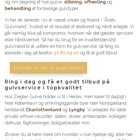
sig om lægning af nye gulve,
slibning, afhøvling
og
behandling
af forskellige gulvtyper.
Vi har de seneste +10 år været vinder og finalist i ‘’Årets
Gulvmand’’, hvilket er et resultat af dedikeret og hårdt arbejde. Vi
går nemlig ikke på kompromis, hverken når det gælder servicen
eller håndværket. Så har du brug for en kvalitetsbevidst
gulvmand til at udføre en form for gulvservice, så fang os
allerede i dag på telefon
30 80 09 00
og få et godt tilbud.
Kontakt os for et godt tilbud
Ring i dag og få et godt tilbud på
gulvservice i topkvalitet
Hos Ziegler Gulve holder vi til i Herlev, men kører til dagligt i
hele København og omkringliggende byer nær Nordsjælland,
heriblandt
Charlottenlund
og
Lyngby
. Vi arbejder for både
private, erhvervskunder, staten, skoler, ambassader, kollegier,
rådhuse, fagforeninger, boligselskaber mm.
Ønsker du at høre mere om hvordan vi kan hjælpe dig, eller har