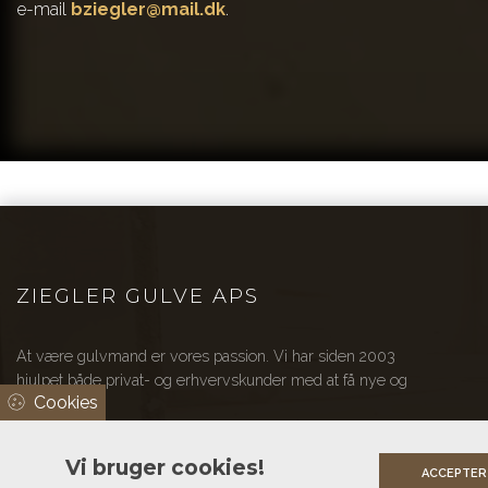
e-mail
bziegler@mail.dk
.​
ZIEGLER GULVE APS
At være gulvmand er vores passion. Vi har siden 2003
hjulpet både privat- og erhvervskunder med at få nye og
Cookies
flotte gulve.
Vi bruger cookies!
ACCEPTER