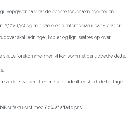
s gulvopgaver, så vi får de bedste forudsætninger for en
 (min. 230V 13A) og min. være en rumtemperatur på 18 grader.
udover skal ledninger, kabler og lign. sættes op over
 dette skulle forekomme, men vi kan sommetider udbedre dette.
de.
irma, der stræber efter en høj kundetilfredshed. derfor tager
liver faktureret med 80% af aftalte pris.