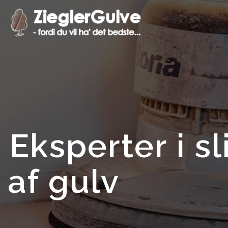
Gå
til
hovedindhold