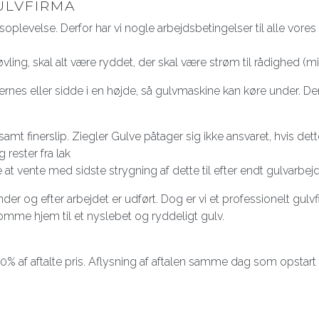
ULVFIRMA
soplevelse. Derfor har vi nogle arbejdsbetingelser til alle vore
fhøvling, skal alt være ryddet, der skal være strøm til rådighed
rnes eller sidde i en højde, så gulvmaskine kan køre under. Der
 samt finerslip. Ziegler Gulve påtager sig ikke ansvaret, hvis
 rester fra lak
e at vente med sidste strygning af dette til efter endt gulvarbej
er og efter arbejdet er udført. Dog er vi et professionelt gulvf
komme hjem til et nyslebet og ryddeligt gulv.
0% af aftalte pris. Aflysning af aftalen samme dag som opstart b