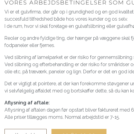
VORES ARBEJDSBETINGELSER SOM G
Vi er et gulvfirma, der går op i grundighed og en god kvalitet
succesfuld tilfredshed både hos vores kunder og os selv.
I de rum, hvor vi skal foretage en gulvafslibning eller gulva
Reoler og andre fyldige ting, der hænger på væggene skal fje
fodpaneler eller fjernes.
Ved slibning af lamelparket er der risiko for gennemslibning
Ved slibning og efterbehandling er der risiko for småridser og
olie etc, på træværk, paneler og lign. Derfor er det en god id
Det er vigtigt at pointere, at der kan forekomme støvgener und
vi selvfølgelig affaldet med og bortskaffer dette, så du kan 
Aflysning af aftale:
Aflysning af aftalen dagen før opstart bliver faktureret med 6
Alle priser tillægges moms. Normal arbejdstid er 7-15.