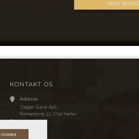
KONTAKT OS
Adresse:
Ziegler Gulve ApS
Romancevej 33, 2730 Herlev
Telefon:
30 80 09 00
 COOKIES
Email: