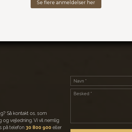
Se flere anmeldelser her
ing? Så kontakt os. som
g og vejledning. Vi vil nemlig
os på telefon
30 800 900
eller