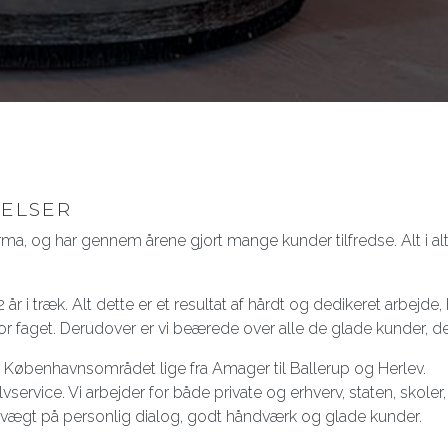
ELSER
rma, og har gennem årene gjort mange kunder tilfredse. Alt i 
2 år i træk. Alt dette er et resultat af hårdt og dedikeret arbej
 faget. Derudover er vi beærede over alle de glade kunder, de
ele Københavnsområdet lige fra Amager til Ballerup og Herlev.
lvservice. Vi arbejder for både private og erhverv, staten, skole
r vægt på personlig dialog, godt håndværk og glade kunder.