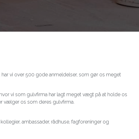
alt har vi over 500 gode anmeldelser, som gør os meget
de, hvor vi som gulvfirma har lagt meget vægt på at holde os
r vælger os som deres gulvfirma.​
r, kollegier, ambassader, rådhuse, fagforeninger og