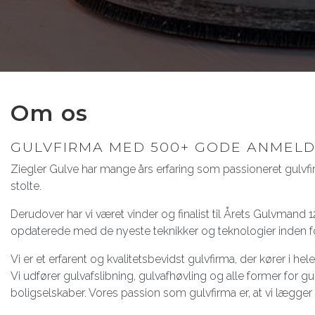
Om os
GULVFIRMA MED 500+ GODE ANMELD
Ziegler Gulve har mange års erfaring som passioneret gulvfi
stolte.
Derudover har vi været vinder og finalist til Årets Gulvmand 1
opdaterede med de nyeste teknikker og teknologier inden for
Vi er et erfarent og kvalitetsbevidst gulvfirma, der kører i h
Vi udfører gulvafslibning, gulvafhøvling og alle former for gu
boligselskaber. Vores passion som gulvfirma er, at vi lægge